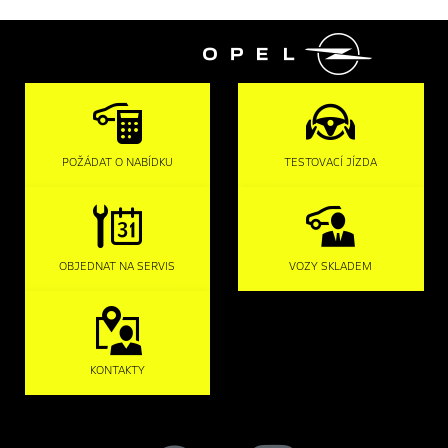

POŽÁDAT O NABÍDKU
TESTOVACÍ JÍZDA
OBJEDNAT NA SERVIS
VOZY SKLADEM
KONTAKTY