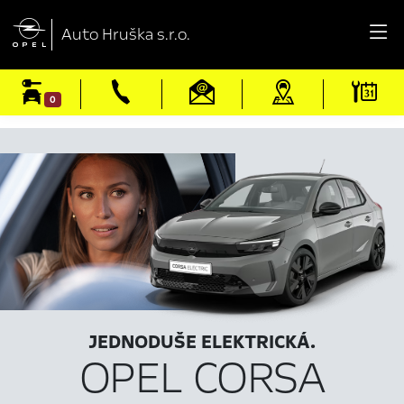

Auto Hruška s.r.o.
0
JEDNODUŠE ELEKTRICKÁ.
OPEL CORSA