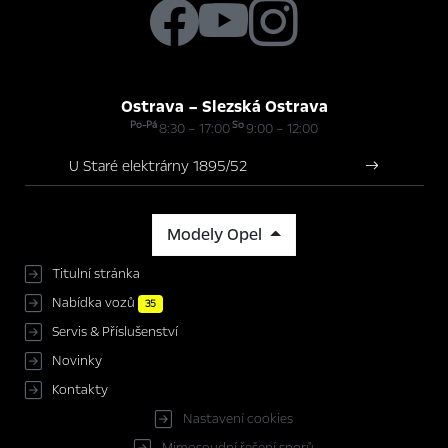
Ostrava – Slezská Ostrava
Po-Pá
So
8:30 – 17:00
9:00 – 12:00
U Staré elektrárny 1895/52
Modely Opel
Titulní stránka
Nabídka vozů
35
Servis & Příslušenství
Novinky
Kontakty
Nastavení cookies