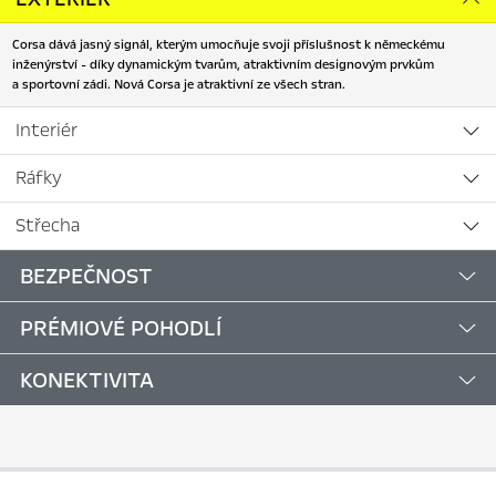
Corsa dává jasný signál, kterým umocňuje svoji příslušnost k německému
inženýrství - díky dynamickým tvarům, atraktivním designovým prvkům
a sportovní zádi. Nová Corsa je atraktivní ze všech stran.
Interiér
Ráfky
Střecha
BEZPEČNOST
PRÉMIOVÉ POHODLÍ
KONEKTIVITA