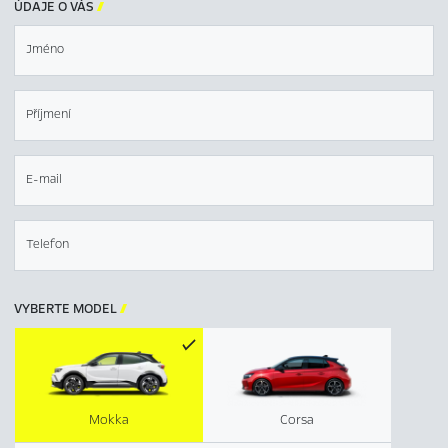
ÚDAJE O VÁS

Jméno
Příjmení
E-mail
Telefon
VYBERTE MODEL

Mokka
Corsa