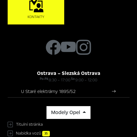
KONTAKTY
Ostrava – Slezská Ostrava
Po-Pá
So
8:30 – 17:00
9:00 – 12:00
U Staré elektrárny 1895/52
Modely Opel
Titulní stránka
Nabídka vozů
35