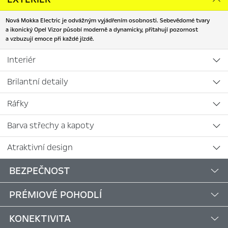
Nová Mokka Electric je odvážným vyjádřením osobnosti. Sebevědomé tvary
a ikonický Opel Vizor působí moderně a dynamicky, přitahují pozornost
a vzbuzují emoce při každé jízdě.
Interiér
Brilantní detaily
Ráfky
Barva střechy a kapoty
Atraktivní design
BEZPEČNOST
PRÉMIOVÉ POHODLÍ
KONEKTIVITA