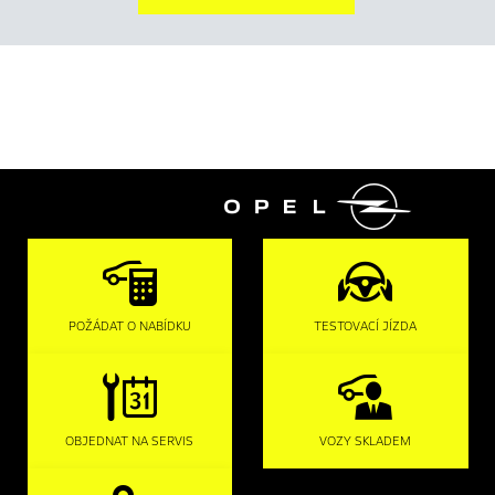

POŽÁDAT O NABÍDKU
TESTOVACÍ JÍZDA
OBJEDNAT NA SERVIS
VOZY SKLADEM