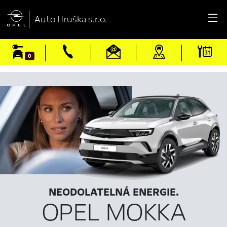

Auto Hruška s.r.o.
0
NEODOLATELNÁ ENERGIE.
OPEL MOKKA